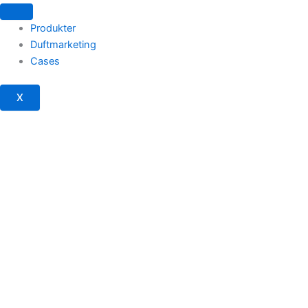
Gå
til
Produkter
indholdet
Duftmarketing
Cases
X