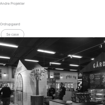
Andre Projekter
Ordrupgaard
Se case