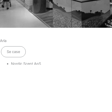
Arla
Se case
Nordic Scent ApS
Skodsborgvej 48,
DK2830 Virum
+45 71 96 19 99
info@nordicscent.dk
Produkter
Brancher
Om os